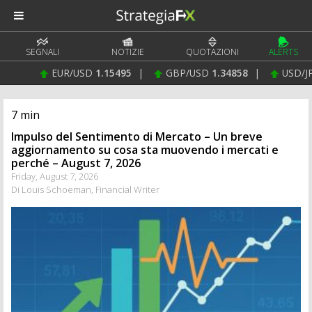
SEGNALI
NOTIZIE
QUOTAZIONI
ALERTS
R/USD
1.15495
|
GBP/USD
1.34858
|
USD/JPY
158.268
|
7 min
Impulso del Sentimento di Mercato – Un breve
aggiornamento su cosa sta muovendo i mercati e
perché – August 7, 2026
Friday, August 7, 2026
Di Louis Schoeman, Financial Writer