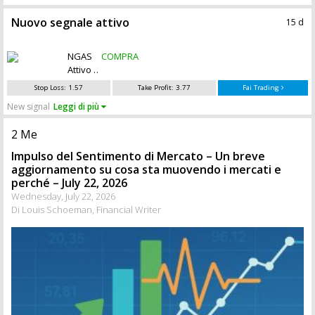
Nuovo segnale attivo
15 d
Vedi altri 4 segnali attivi
NGAS
COMPRA
Attivo
Stop Loss:
1.57
Take Profit:
3.77
Fai Trading
New signal
Leggi di più
2 Me
Impulso del Sentimento di Mercato – Un breve
aggiornamento su cosa sta muovendo i mercati e
perché – July 22, 2026
Wednesday, July 22, 2026
Di Louis Schoeman, Financial Writer