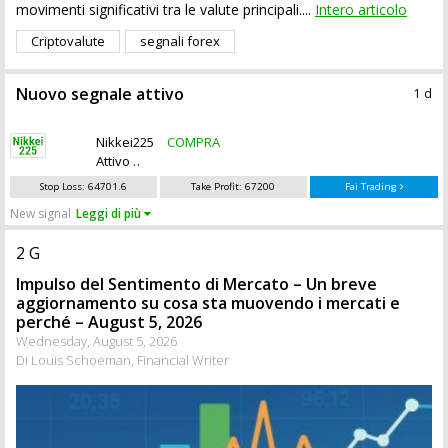
movimenti significativi tra le valute principali....
Intero articolo
Criptovalute
segnali forex
Nuovo segnale attivo
1 d
Vedi altri 4 segnali attivi
Nikkei225
COMPRA
Attivo
Stop Loss:
64701.6
Take Profit:
67200
Fai Trading
New signal
Leggi di più
2 G
Impulso del Sentimento di Mercato – Un breve
aggiornamento su cosa sta muovendo i mercati e
perché – August 5, 2026
Wednesday, August 5, 2026
Di Louis Schoeman, Financial Writer