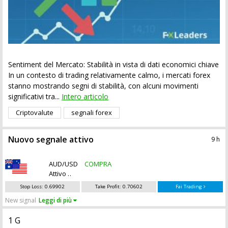
Sentiment del Mercato: Stabilità in vista di dati economici chiave
In un contesto di trading relativamente calmo, i mercati forex
stanno mostrando segni di stabilità, con alcuni movimenti
significativi tra...
Intero articolo
Criptovalute
segnali forex
Nuovo segnale attivo
9 h
Vedi altri 4 segnali attivi
AUD/USD
COMPRA
Attivo
Stop Loss:
0.69902
Take Profit:
0.70602
Fai Trading
New signal
Leggi di più
1 G